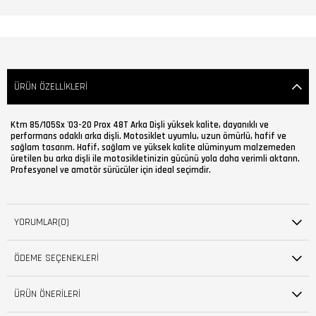
ÜRÜN ÖZELLIKLERI
Ktm 85/105Sx '03-20 Prox 48T Arka Dişli yüksek kalite, dayanıklı ve
performans odaklı arka dişli. Motosiklet uyumlu, uzun ömürlü, hafif ve
sağlam tasarım. Hafif, sağlam ve yüksek kalite alüminyum malzemeden
üretilen bu arka dişli ile motosikletinizin gücünü yola daha verimli aktarın.
Profesyonel ve amatör sürücüler için ideal seçimdir.
YORUMLAR
(0)
ÖDEME SEÇENEKLERI
ÜRÜN ÖNERILERI