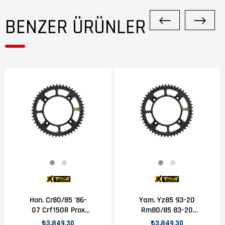
BENZER ÜRÜNLER
Hon. Cr80/85 '86-
Yam. Yz85 93-20
07 Crf150R Prox
Rm80/85 83-20
52T Arka Dişli
Prox 50T Arka Dişli
₺3.849,30
₺3.849,30