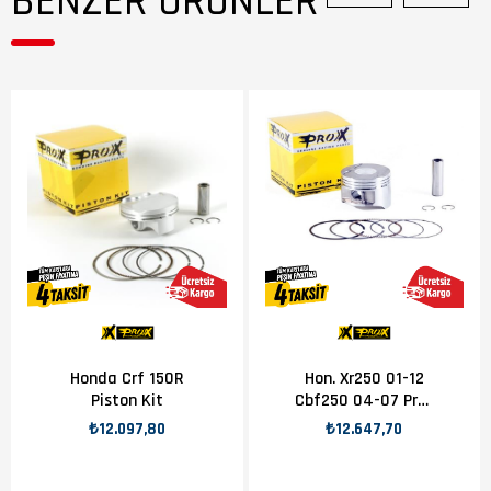
BENZER ÜRÜNLER
Honda Crf 150R
Hon. Xr250 01-12
Piston Kit
Cbf250 04-07 Prox
Piston Kit
₺12.097,80
₺12.647,70