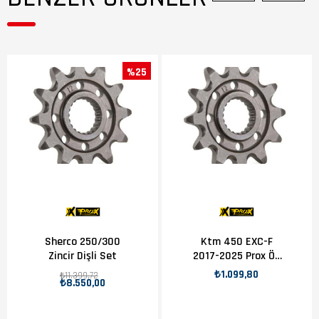
%25
Sherco 250/300
Ktm 450 EXC-F
Zincir Dişli Set
2017-2025 Prox Ön
Dişli 13T
₺1.099,80
₺11.399,72
₺8.550,00