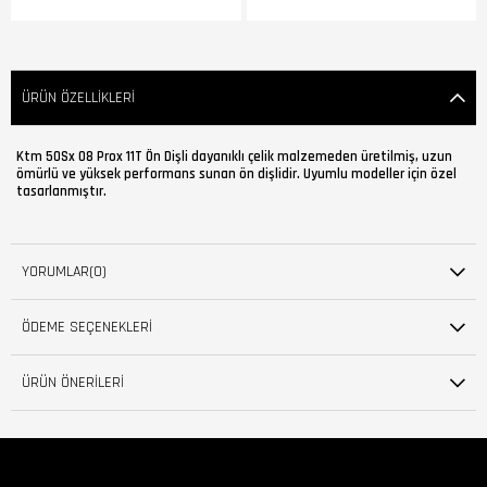
ÜRÜN ÖZELLIKLERI
Ktm 50Sx 08 Prox 11T Ön Dişli dayanıklı çelik malzemeden üretilmiş, uzun
ömürlü ve yüksek performans sunan ön dişlidir. Uyumlu modeller için özel
tasarlanmıştır.
YORUMLAR
(0)
ÖDEME SEÇENEKLERI
ÜRÜN ÖNERILERI