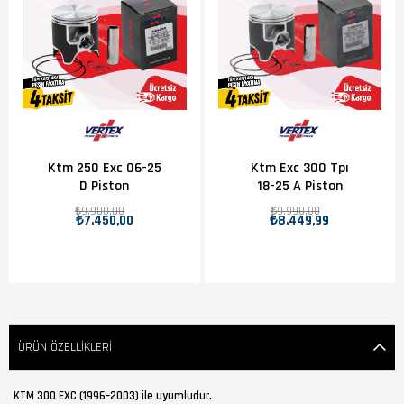
Ktm 250 Exc 06-25
Ktm Exc 300 Tpı
D Piston
18-25 A Piston
₺9.900,00
₺9.990,00
₺7.450,00
₺8.449,99
ÜRÜN ÖZELLIKLERI
KTM 300 EXC (1996–2003) ile uyumludur.