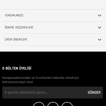
YORUMLAR
(0)
ÖDEME SEÇENEKLERI
ÜRÜN ÖNERILERI
E-BÜLTEN ÜYELİĞİ
Kampanyalarımızdan ve fırsatlardan haberdar olmak için
bültenimize kayıt olun!
GÖNDER