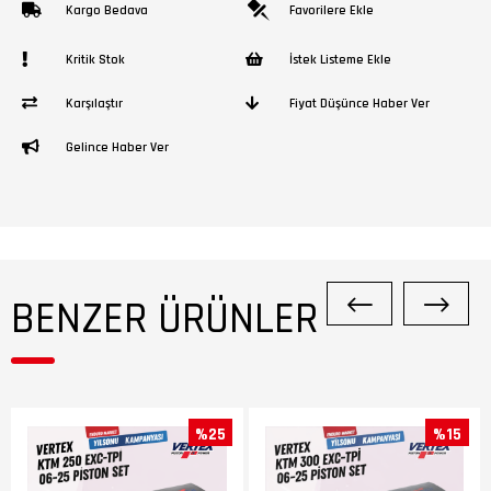
Kargo Bedava
Favorilere Ekle
Kritik Stok
İstek Listeme Ekle
Karşılaştır
Fiyat Düşünce Haber Ver
Gelince Haber Ver
BENZER ÜRÜNLER
%25
%15