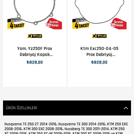
Yam. Yz250F Prox
Ktm Exc250-04-05
Debriyaj Kapak
Prox Debriyaj
Contası
Kapak Contası
₺828,00
₺828,00
ÜRÜN ÖZELLIKLERI
Husqvarna TE 250 2T 2014-2016, Husqvarna TE 300 2014-2016, KTM 250 EXC
2008-2016, KTM 300 EXC 2008-2016, Husaberg TE 300 2011-2014, KTM 250
XC 2008-2016, KTM 250 XC-W 2008-2016, KTM 300 XC 2008-2016 ve KTM