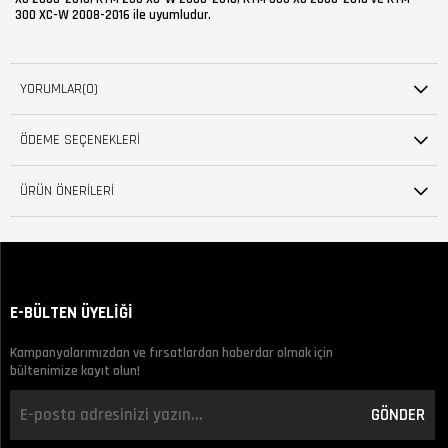
300 XC-W 2008-2016 ile uyumludur.
YORUMLAR
(0)
ÖDEME SEÇENEKLERI
ÜRÜN ÖNERILERI
E-BÜLTEN ÜYELİĞİ
Kampanyalarımızdan ve fırsatlardan haberdar olmak için
bültenimize kayıt olun!
GÖNDER