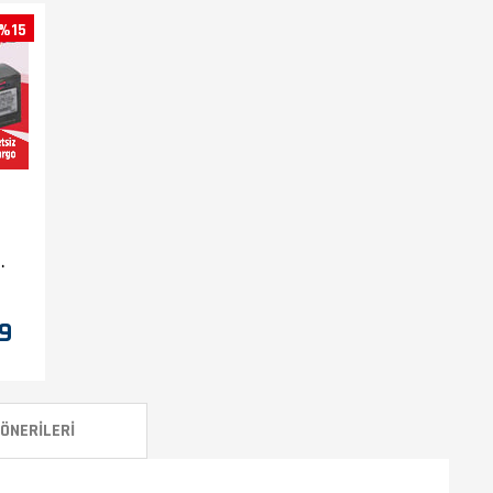
%15
9
ÖNERILERI