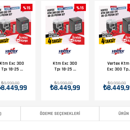
%15
%15
Ktm Exc 300
Ktm Exc 300
Vertex Ktm
Tpı 18-25 B
Tpı 18-25 C
Exc 300 Tpı
Piston
Piston
18-20 D
Piston
₺9.990,00
₺9.990,00
₺9.990,00
₺8.449,99
₺8.449,99
₺8.449,9
D.71.955
)
ÖDEME SEÇENEKLERI
ÜRÜN 