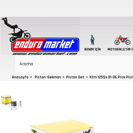
BENIM İÇIN
MOTOSIKLETIM İ
Anasayfa
Piston-Sekman
Piston Set
Ktm 125Sx 01-06 Prox Pist