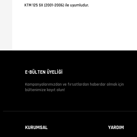
KTM 125 SX (2001–2006) ile uyumludur.
E-BÜLTEN ÜYELİĞİ
Kampanyalarımızdan ve fırsatlardan haberdar olmak için
bültenimize kayıt olun!
KURUMSAL
YARDIM