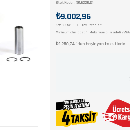
Stok Kodu
(01.6220.D)
₺9.002,96
Ktm 125Sx 01-06 Prox Piston Kit
Minimum alım adeti 1, Maksimum alım adeti 9999
₺2.250,74
`den başlayan taksitlerle