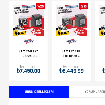
%25
%15
Ktm 250 Exc
Ktm Exc 300
06-25 D
Tpı 18-25 A
Piston
Piston
₺9.900,00
₺9.990,00
₺7.450,00
₺8.449,99
ÜRÜN ÖZELLIKLERI
YORUMLAR
(0