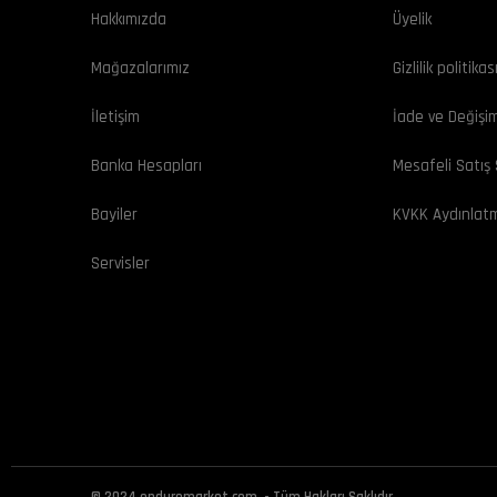
Hakkımızda
Üyelik
Mağazalarımız
Gizlilik politikas
İletişim
İade ve Değişi
Banka Hesapları
Mesafeli Satış
Bayiler
KVKK Aydınlat
Servisler
© 2024 enduromarket.com. - Tüm Hakları Saklıdır.