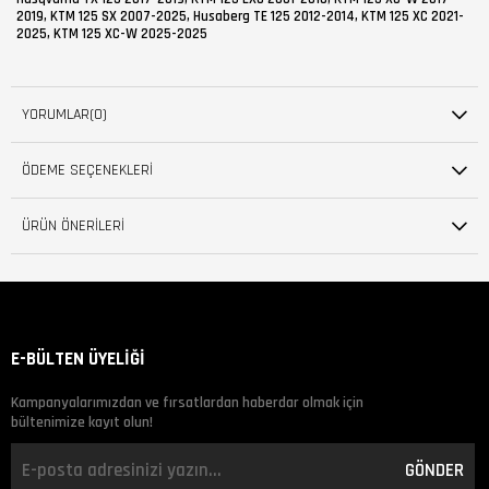
2019, KTM 125 SX 2007-2025, Husaberg TE 125 2012-2014, KTM 125 XC 2021-
2025, KTM 125 XC-W 2025-2025
YORUMLAR
(0)
ÖDEME SEÇENEKLERI
ÜRÜN ÖNERILERI
E-BÜLTEN ÜYELİĞİ
Kampanyalarımızdan ve fırsatlardan haberdar olmak için
bültenimize kayıt olun!
GÖNDER