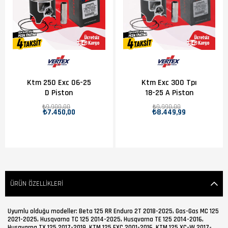
Ktm 250 Exc 06-25
Ktm Exc 300 Tpı
D Piston
18-25 A Piston
₺9.900,00
₺9.990,00
₺7.450,00
₺8.449,99
ÜRÜN ÖZELLIKLERI
Uyumlu olduğu modeller: Beta 125 RR Enduro 2T 2018-2025, Gas-Gas MC 125
2021-2025, Husqvarna TC 125 2014-2025, Husqvarna TE 125 2014-2016,
Husqvarna TX 125 2017-2019, KTM 125 EXC 2001-2016, KTM 125 XC-W 2017-