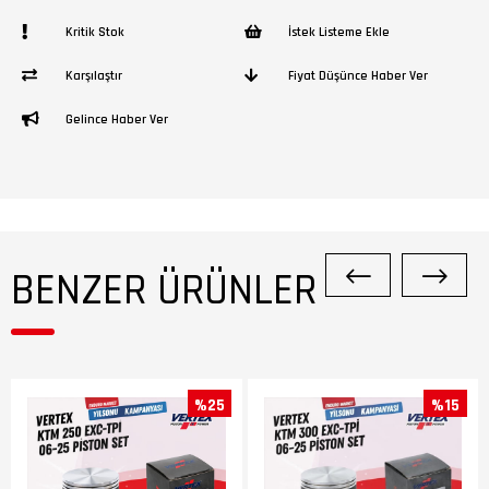
Kritik Stok
İstek Listeme Ekle
Karşılaştır
Fiyat Düşünce Haber Ver
Gelince Haber Ver
BENZER ÜRÜNLER
%25
%15