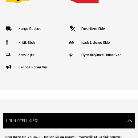
Kargo Bedava
Favorilere Ekle
Kritik Stok
İstek Listeme Ekle
Karşılaştır
Fiyat Düşünce Haber Ver
Gelince Haber Ver
ÜRÜN ÖZELLIKLERI
Rıng Beta Orj Yp B6-3 - Dayanıklı ve uyumlu motosiklet yedek parçası.