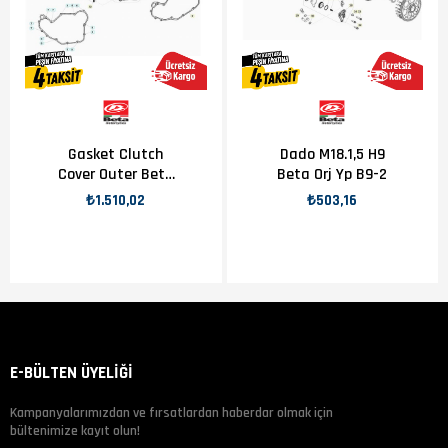
Gasket Clutch
Dado M18.1,5 H9
Cover Outer Beta
Beta Orj Yp B9-2
Orj Yp B8-1
₺1.510,02
₺503,16
E-BÜLTEN ÜYELİĞİ
Kampanyalarımızdan ve fırsatlardan haberdar olmak için
bültenimize kayıt olun!