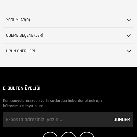
YORUMLAR
(0)
ÖDEME SEÇENEKLERI
ÜRÜN ÖNERILERI
E-BÜLTEN ÜYELİĞİ
Kampanyalarımızdan ve fırsatlardan haberdar olmak için
bültenimize kayıt olun!
GÖNDER