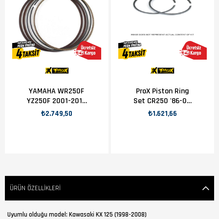
YAMAHA WR250F
ProX Piston Ring
YZ250F 2001-2018
Set CR250 '86-04
STD 77mm sekman
+ RM250 '96-98
₺2.749,50
₺1.621,66
set
(66.40mm)
ÜRÜN ÖZELLIKLERI
Uyumlu olduğu model: Kawasaki KX 125 (1998-2008)