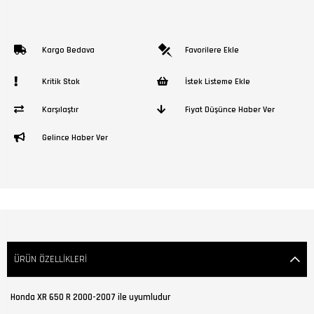
Kargo Bedava
Favorilere Ekle
Kritik Stok
İstek Listeme Ekle
Karşılaştır
Fiyat Düşünce Haber Ver
Gelince Haber Ver
ÜRÜN ÖZELLIKLERI
Honda XR 650 R 2000-2007 ile uyumludur