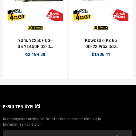
Yam. Yz250F 03-
Kawasakı Kx 65
06 Yz450F 03-09
00-22 Prox Gaz
Prox Gaz Teli
Teli
₺2.484,00
₺1.936,41
E-BÜLTEN ÜYELİĞİ
Kampanyalarımızdan ve fırsatlardan haberdar olmak için
bültenimize kayıt olun!