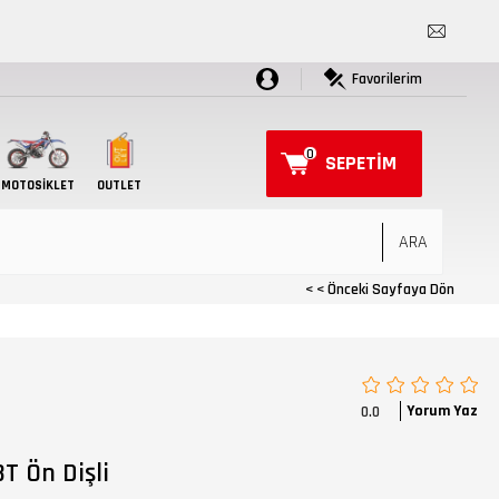
Favorilerim
0
SEPETIM
MOTOSIKLET
OUTLET
< < Önceki Sayfaya Dön
Yorum Yaz
0.0
T Ön Dişli