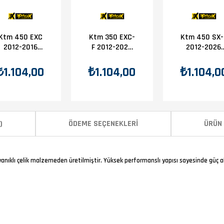
Ktm 450 EXC
Ktm 350 EXC-
Ktm 450 SX-
2012-2016
F 2012-2025
2012-2026
Prox Ön Dişli
Prox Ön Dişli
Prox Ön Dişli
13T
13T
13T
₺1.104,00
₺1.104,00
₺1.104,0
)
ÖDEME SEÇENEKLERI
ÜRÜN 
anıklı çelik malzemeden üretilmiştir. Yüksek performanslı yapısı sayesinde güç 