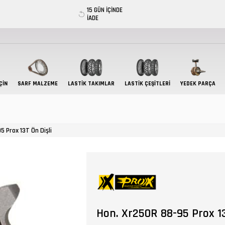
15 GÜN İÇİNDE
İADE
ÇIN
SARF MALZEME
LASTIK TAKIMLAR
LASTİK ÇEŞİTLERİ
YEDEK PARÇA
5 Prox 13T Ön Dişli
Hon. Xr250R 88-95 Prox 13