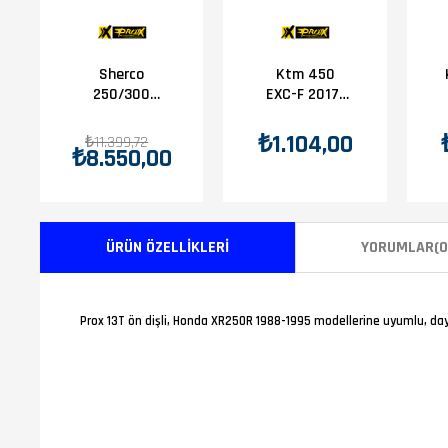
Sherco
Ktm 450
250/300
EXC-F 2017-
Zincir Dişli
2025 Prox Ön
Set
Dişli 13T
₺1.104,00
₺11.399,72
₺8.550,00
ÜRÜN ÖZELLIKLERI
YORUMLAR
(0
Prox 13T ön dişli, Honda XR250R 1988-1995 modellerine uyumlu, day