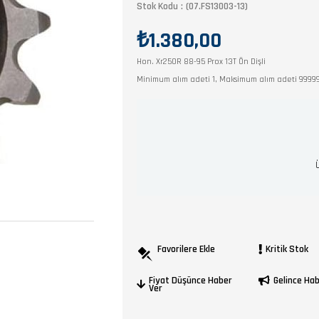
Stok Kodu
(07.FS13003-13)
₺1.380,00
Hon. Xr250R 88-95 Prox 13T Ön Dişli
Minimum alım adeti 1, Maksimum alım adeti 9999
Favorilere Ekle
Kritik Stok
Fiyat Düşünce Haber
Gelince Ha
Ver