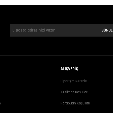
GÖNDE
ALIŞVERİŞ
Siparişim Nerede
ı
Teslimat Koşulları
m
Parapuan Koşulları