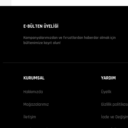
E-BÜLTEN ÜYELİĞİ
Kampanyalarımızdan ve fırsatlardan haberdar olmak için
bültenimize kayıt olun!
KURUMSAL
YARDIM
Hakkımızda
Üyelik
Mağazalarımız
Gizlilik politikas
İletişim
İade ve Değişi