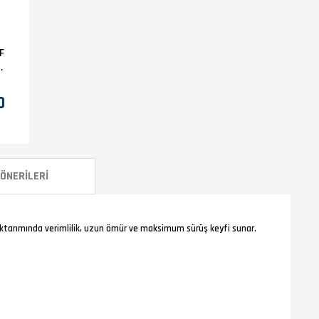
F
0
ÖNERILERI
aktarımında verimlilik, uzun ömür ve maksimum sürüş keyfi sunar.