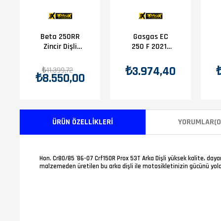
Beta 250RR
Gasgas EC
Zincir Dişli
250 F 2021-
Set
2025 Prox
Arka Dişli 48T
₺3.974,40
₺11.399,72
₺8.550,00
ÜRÜN ÖZELLIKLERI
YORUMLAR
(0
Hon. Cr80/85 '86-07 Crf150R Prox 53T Arka Dişli yüksek kalite, day
malzemeden üretilen bu arka dişli ile motosikletinizin gücünü yola 