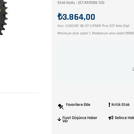
Stok Kodu
(07.RA11086-53)
₺3.864,00
Hon. Cr80/85 '86-07 Crf150R Prox 53T Arka Dişli
Minimum alım adeti 1, Maksimum alım adeti 9999
Favorilere Ekle
Kritik Stok
Fiyat Düşünce Haber
Gelince Ha
Ver