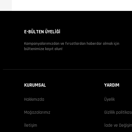
E-BÜLTEN ÜYELİĞİ
Kampanyalarımızdan ve fırsatlardan haberdar olmak için
bültenimize kayıt olun!
KURUMSAL
YARDIM
Hakkımızda
Üyelik
Mağazalarımız
Gizlilik politikas
İletişim
İade ve Değişi