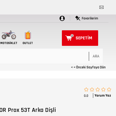
Favorilerim
0
SEPETIM
MOTOSIKLET
OUTLET
< < Önceki Sayfaya Dön
Yorum Yaz
0.0
0R Prox 53T Arka Dişli