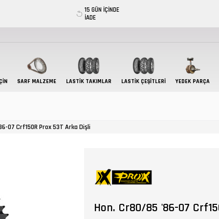
15 GÜN İÇİNDE
İADE
ÇIN
SARF MALZEME
LASTIK TAKIMLAR
LASTİK ÇEŞİTLERİ
YEDEK PARÇA
86-07 Crf150R Prox 53T Arka Dişli
Hon. Cr80/85 '86-07 Crf15