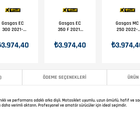
Gasgas EC
Gasgas EC
Gasgas MC
300 2021-
350 F 2021-
250 2022-
2025 Prox
2025 Prox
2025 Prox
Arka Dişli 48T
Arka Dişli 48T
Arka Dişli 48
₺3.974,40
₺3.974,40
₺3.974,4
)
ÖDEME SEÇENEKLERI
ÜRÜN 
anıklı ve performans odaklı arka dişli. Motosiklet uyumlu, uzun ömürlü, hafif ve
daha verimli aktarın. Profesyonel ve amatör sürücüler için ideal seçimdir.