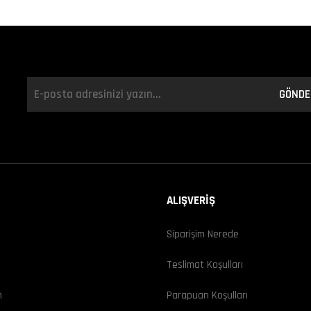
GÖNDE
ALIŞVERİŞ
Siparişim Nerede
ı
Teslimat Koşulları
m
Parapuan Koşulları