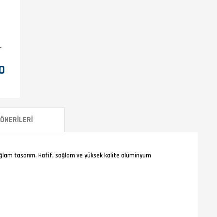
T
0
ÖNERILERI
 sağlam tasarım. Hafif, sağlam ve yüksek kalite alüminyum