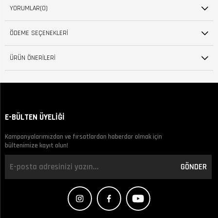
YORUMLAR
(0)
ÖDEME SEÇENEKLERI
ÜRÜN ÖNERILERI
E-BÜLTEN ÜYELİĞİ
Kampanyalarımızdan ve fırsatlardan haberdar olmak için
bültenimize kayıt olun!
GÖNDER