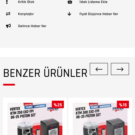
Kritik Stok
İstek Listeme Ekle
Karşılaştır
Fiyat Düşünce Haber Ver
Gelince Haber Ver
BENZER ÜRÜNLER
%25
%15