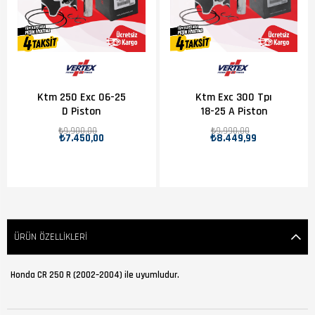
Ktm 250 Exc 06-25
Ktm Exc 300 Tpı
D Piston
18-25 A Piston
₺9.900,00
₺9.990,00
₺7.450,00
₺8.449,99
ÜRÜN ÖZELLIKLERI
Honda CR 250 R (2002–2004) ile uyumludur.