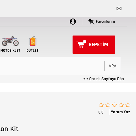
Favorilerim
0
SEPETIM
MOTOSIKLET
OUTLET
< < Önceki Sayfaya Dön
Yorum Yaz
0.0
ton Kit