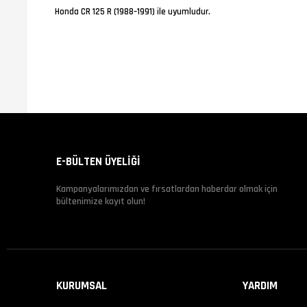
Honda CR 125 R (1988–1991) ile uyumludur.
E-BÜLTEN ÜYELİĞİ
Kampanyalarımızdan ve fırsatlardan haberdar olmak için
bültenimize kayıt olun!
KURUMSAL
YARDIM