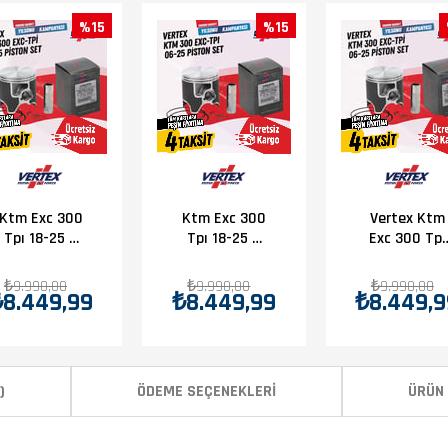
%15
%15
Ktm Exc 300
Ktm Exc 300
Vertex Ktm
Tpı 18-25 B
Tpı 18-25 C
Exc 300 Tpı
Piston
Piston
18-20 D
Piston
₺9.990,00
₺9.990,00
₺9.990,00
₺8.449,99
₺8.449,99
₺8.449,9
D.71.955
)
ÖDEME SEÇENEKLERI
ÜRÜN 