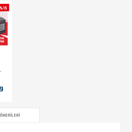
%15
9
ÖNERILERI