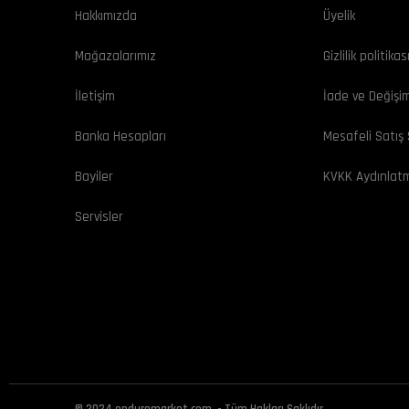
Hakkımızda
Üyelik
Mağazalarımız
Gizlilik politikas
İletişim
İade ve Değişi
Banka Hesapları
Mesafeli Satış
Bayiler
KVKK Aydınlat
Servisler
© 2024 enduromarket.com. - Tüm Hakları Saklıdır.