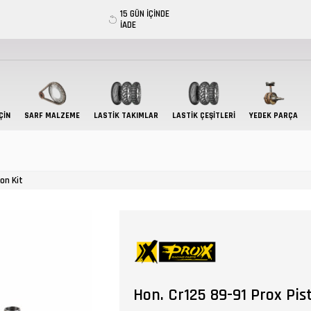
15 GÜN İÇİNDE
İADE
ÇIN
SARF MALZEME
LASTIK TAKIMLAR
LASTİK ÇEŞİTLERİ
YEDEK PARÇA
on Kit
Hon. Cr125 89-91 Prox Pis