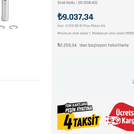
Stok Kodu
(01.1208.A2)
₺9.037,34
Hon. Cr125 89-91 Prox Piston Kit
Minimum alım adeti 1, Maksimum alım adeti 9999
₺2.259,34
`den başlayan taksitlerle