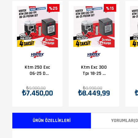
%25
%15
Ktm 250 Exc
Ktm Exc 300
06-25 D
Tpı 18-25 A
Piston
Piston
₺9.900,00
₺9.990,00
₺7.450,00
₺8.449,99
ÜRÜN ÖZELLIKLERI
YORUMLAR
(0