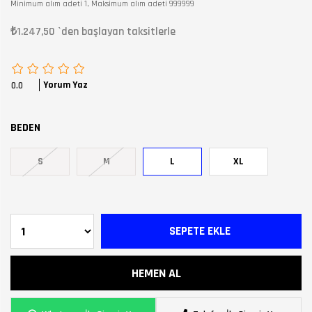
Minimum alım adeti 1, Maksimum alım adeti 999999
₺1.247,50
`den başlayan taksitlerle
Yorum Yaz
0.0
BEDEN
S
M
L
XL