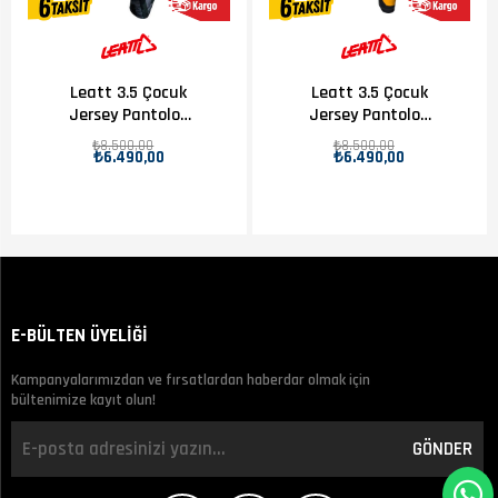
Leatt 3.5 Çocuk
Leatt 3.5 Çocuk
Jersey Pantolon
Jersey Pantolon
Takımı Siyah
Takımı Carnıval
₺8.500,00
₺8.500,00
₺6.490,00
₺6.490,00
E-BÜLTEN ÜYELİĞİ
Kampanyalarımızdan ve fırsatlardan haberdar olmak için
bültenimize kayıt olun!
GÖNDER