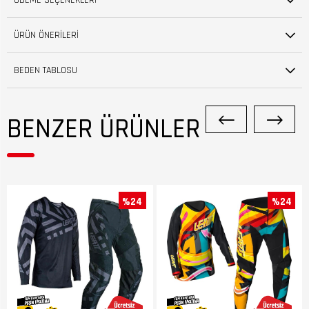
ÖDEME SEÇENEKLERI
ÜRÜN ÖNERILERI
BEDEN TABLOSU
BENZER ÜRÜNLER
%24
%24