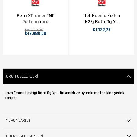
Beta XTrainer FMF
Jet Needle Keıhın
Performance
N2Zj Beta Orj Yp
Egzoz
B11-2
₺1.122,77
₺27.000,00
₺19.980,00
ÜRÜN ÖZELLIKLERI
Hava Emme Lastiği Beta Orj Yp - Dayanıklı ve uyumlu motosiklet yedek
parçası.
YORUMLAR
(0)
ÖDEME SEÇENEKLERI