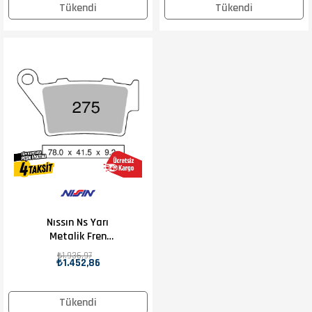
Tükendi
Tükendi
Nıssın Ns Yarı
Metalik Fren
Balatası
₺1.936,97
₺1.452,86
Tükendi