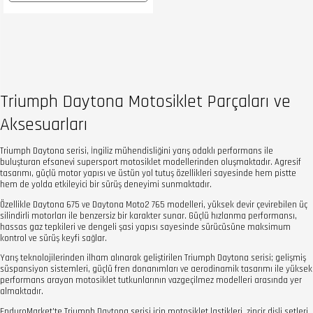
Triumph Daytona Motosiklet Parçaları ve
Aksesuarları
Triumph Daytona serisi, İngiliz mühendisliğini yarış odaklı performans ile
buluşturan efsanevi supersport motosiklet modellerinden oluşmaktadır. Agresif
tasarımı, güçlü motor yapısı ve üstün yol tutuş özellikleri sayesinde hem pistte
hem de yolda etkileyici bir sürüş deneyimi sunmaktadır.
Özellikle Daytona 675 ve Daytona Moto2 765 modelleri, yüksek devir çevirebilen üç
silindirli motorları ile benzersiz bir karakter sunar. Güçlü hızlanma performansı,
hassas gaz tepkileri ve dengeli şasi yapısı sayesinde sürücüsüne maksimum
kontrol ve sürüş keyfi sağlar.
Yarış teknolojilerinden ilham alınarak geliştirilen Triumph Daytona serisi; gelişmiş
süspansiyon sistemleri, güçlü fren donanımları ve aerodinamik tasarımı ile yüksek
performans arayan motosiklet tutkunlarının vazgeçilmez modelleri arasında yer
almaktadır.
EnduroMarket'te Triumph Daytona serisi için motosiklet lastikleri, zincir dişli setleri,