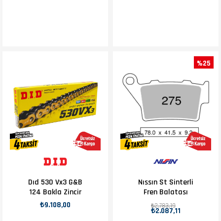
%25
Dıd 530 Vx3 G&B
Nıssın St Sinterli
124 Bakla Zincir
Fren Balatası
₺9.108,00
₺2.783,19
₺2.087,11