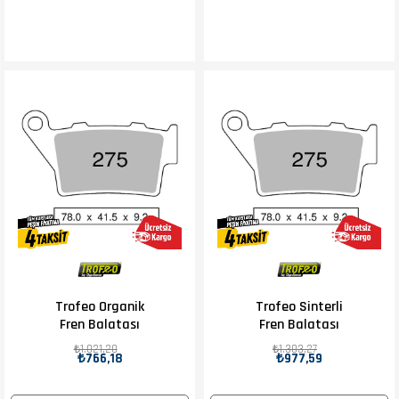
Trofeo Organik
Trofeo Sinterli
Fren Balatası
Fren Balatası
₺1.021,20
₺1.303,27
₺766,18
₺977,59