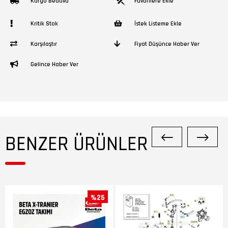
Kargo Bedava
Favorilere Ekle
Kritik Stok
İstek Listeme Ekle
Karşılaştır
Fiyat Düşünce Haber Ver
Gelince Haber Ver
BENZER ÜRÜNLER
%26