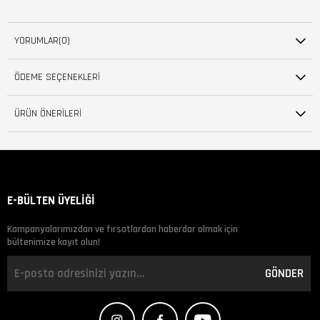
YORUMLAR
(0)
ÖDEME SEÇENEKLERI
ÜRÜN ÖNERILERI
E-BÜLTEN ÜYELİĞİ
Kampanyalarımızdan ve fırsatlardan haberdar olmak için
bültenimize kayıt olun!
GÖNDER