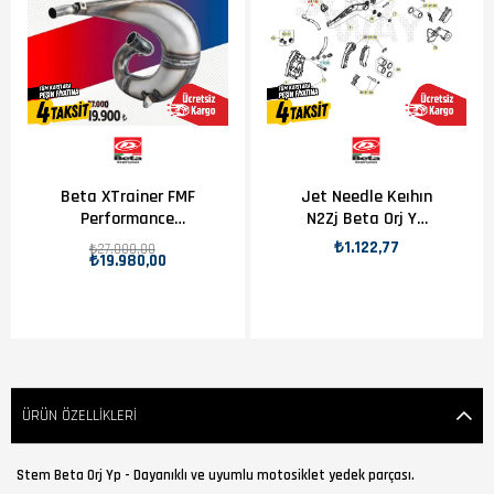
Beta XTrainer FMF
Jet Needle Keıhın
Performance
N2Zj Beta Orj Yp
Egzoz
B11-2
₺1.122,77
₺27.000,00
₺19.980,00
ÜRÜN ÖZELLIKLERI
Stem Beta Orj Yp - Dayanıklı ve uyumlu motosiklet yedek parçası.