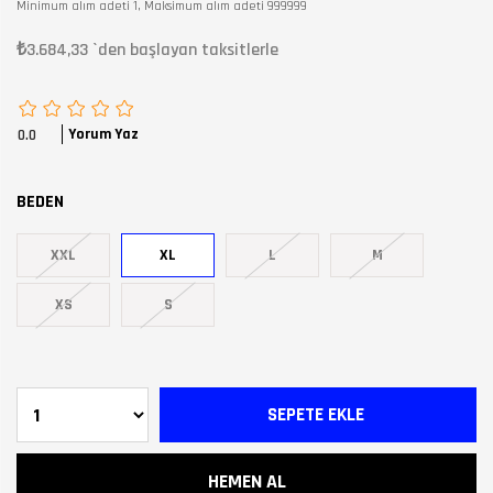
Minimum alım adeti 1, Maksimum alım adeti 999999
₺3.684,33
`den başlayan taksitlerle
Yorum Yaz
0.0
BEDEN
XXL
XL
L
M
XS
S