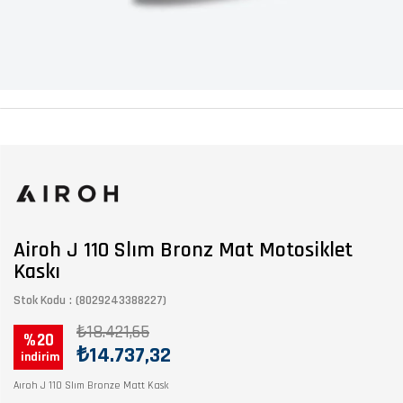
Airoh J 110 Slım Bronz Mat Motosiklet
Kaskı
Stok Kodu
(8029243388227)
₺18.421,65
20
₺14.737,32
Aıroh J 110 Slım Bronze Matt Kask