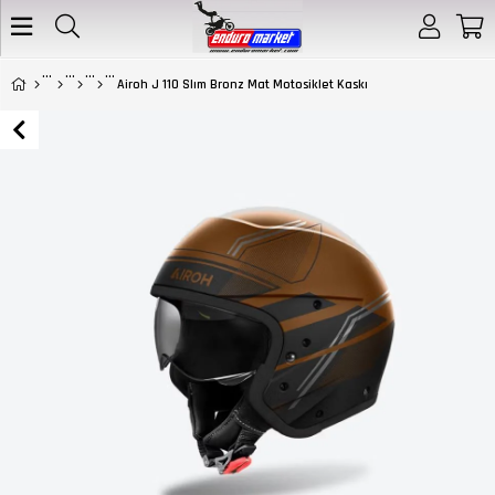
Airoh J 110 Slım Bronz Mat Motosiklet Kaskı