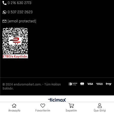
0 216 630 2773
0 537 232 2623
[email protected]
© 2024 enduromarket.com. - Tüm Hakları
Saklıdır.
Anasayfa
Favorilerim
Sepetim
Üye Girişi