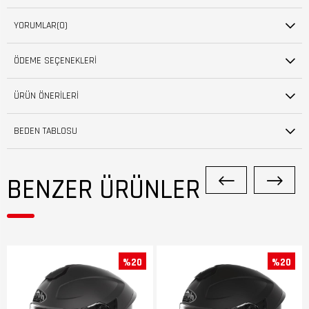
YORUMLAR
(0)
ÖDEME SEÇENEKLERI
ÜRÜN ÖNERILERI
BEDEN TABLOSU
BENZER ÜRÜNLER
%20
%20