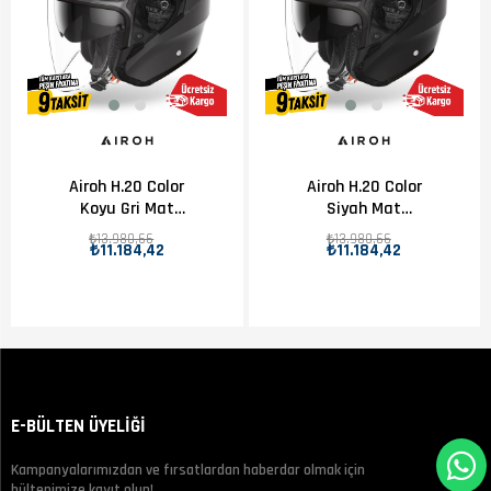
Airoh H.20 Color
Airoh H.20 Color
Koyu Gri Mat
Siyah Mat
Motosiklet Kaskı
Motosiklet Kaskı
₺13.980,66
₺13.980,66
₺11.184,42
₺11.184,42
E-BÜLTEN ÜYELİĞİ
Kampanyalarımızdan ve fırsatlardan haberdar olmak için
bültenimize kayıt olun!