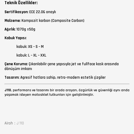
Teknik Özellikler:
Sertifikasyon
: ECE 22.06 onaylı
Malzeme
: Kompozit karbon (Composite Carbon)
Ağırlık
: 1070g ±50g
Kabuk Yapısı
:
kabuk: XS – S – M
kabuk: L – XL – XXL
Çene Koruma
: Çıkarılabilir çene yapısıyla jet ve fullface kask arasında
dönüşüm imkanı
Tasarım
: Agresif hatlara sahip, retro-modern estetik çizgiler
J110
, performans ve tasarımı bir arada arayan, özgürlük ve güvenliği aynı anda
yaşamak isteyen motosiklet tutkunları için geliştirilmiştir.
Airoh
J 110