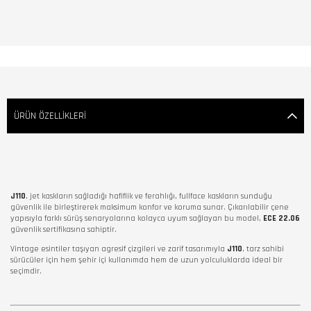
ÜRÜN ÖZELLIKLERI
J110
, jet kaskların sağladığı hafiflik ve ferahlığı, fullface kaskların sunduğu
güvenlik ile birleştirerek maksimum konfor ve koruma sunar. Çıkarılabilir çene
yapısıyla farklı sürüş senaryolarına kolayca uyum sağlayan bu model,
ECE 22.06
güvenlik sertifikasına sahiptir.
Vintage esintiler taşıyan agresif çizgileri ve zarif tasarımıyla
J110
, tarz sahibi
sürücüler için hem şehir içi kullanımda hem de uzun yolculuklarda ideal bir
seçimdir.