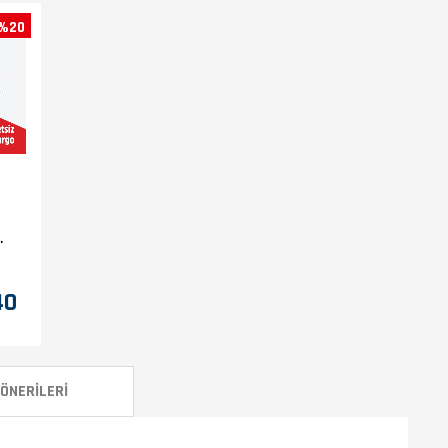
%20
2
40
ÖNERILERI