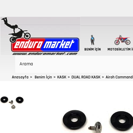
BENIM İÇIN
MOTOSIKLETIM İ
Anasayfa
Benim İçin
KASK
DUAL ROAD KASK
Airoh Commande