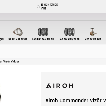
15 GÜN İÇİNDE
İADE
ÇIN
SARF MALZEME
LASTIK TAKIMLAR
LASTİK ÇEŞİTLERİ
YEDEK PARÇA
r Vizör Vidası
Airoh Commander Vizör V