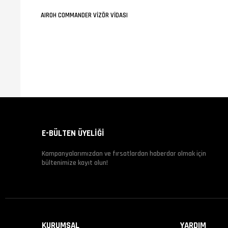
AIROH COMMANDER VİZÖR VİDASI
E-BÜLTEN ÜYELİĞİ
Kampanyalarımızdan ve fırsatlardan haberdar olmak için
bültenimize kayıt olun!
KURUMSAL
YARDIM