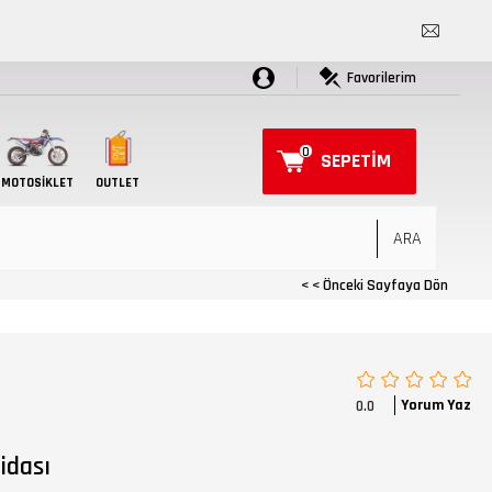
Favorilerim
0
SEPETIM
MOTOSIKLET
OUTLET
< < Önceki Sayfaya Dön
Yorum Yaz
0.0
idası