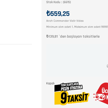
Stok Kodu
(6615)
₺559,25
Aıroh Commander Vizör Vidası
Minimum alım adeti 1, Maksimum alım adeti 9999
₺139,81
`den başlayan taksitlerle
Kapalı