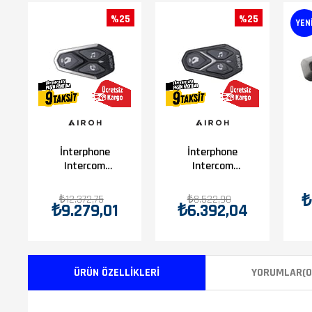
%25
%25
YEN
İnterphone
İnterphone
Intercom
Intercom
Awc4
Awc2
₺
₺12.372,75
₺8.522,90
₺9.279,01
₺6.392,04
ÜRÜN ÖZELLIKLERI
YORUMLAR
(0