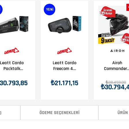
I
YENI
Leatt Cardo
Leatt Cardo
Airoh
Packtalk
Freecom 4X
Commander 
Edge
Intercom
Carbon
Intercom
Stylısh
30.793,85
₺21.171,15
₺38.493,00
₺30.794,
Motosiklet
Kaskı
)
ÖDEME SEÇENEKLERI
ÜRÜN 