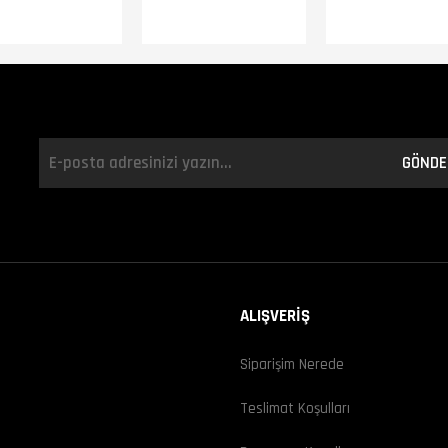
m
GÖNDE
ALIŞVERİŞ
Siparişim Nerede
ı
Teslimat Koşulları