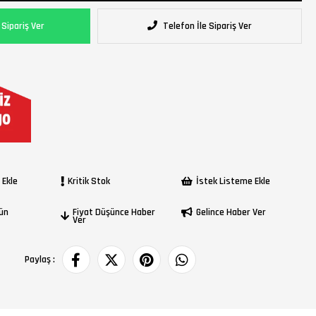
Sipariş Ver
Telefon İle Sipariş Ver
 Ekle
Kritik Stok
İstek Listeme Ekle
rün
Fiyat Düşünce Haber
Gelince Haber Ver
Ver
Paylaş :