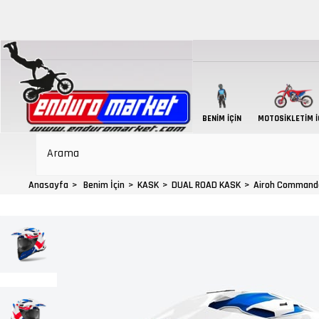
BENIM İÇIN
MOTOSIKLETIM İ
Anasayfa
Benim İçin
KASK
DUAL ROAD KASK
Airoh Commander