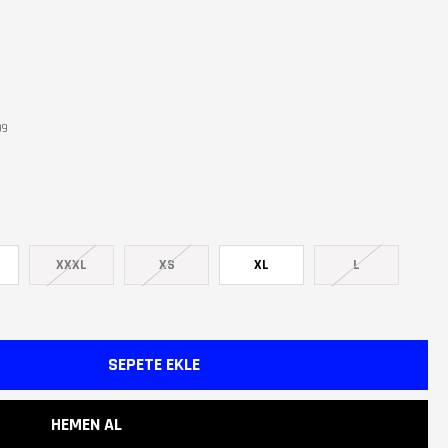
99
XXXL
XS
XL
L