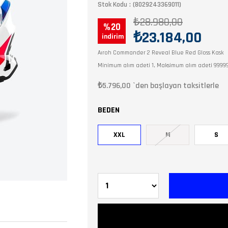
Stok Kodu
(8029243369011)
₺28.980,00
20
₺23.184,00
Aıroh Commander 2 Reveal Blue Red Gloss Kask
Minimum alım adeti 1, Maksimum alım adeti 9999
₺5.796,00
`den başlayan taksitlerle
BEDEN
XXL
M
S