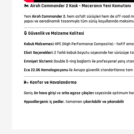
🏍
Airoh Commander 2 Kask – Maceranın Yeni Komutanı
Yeni
Airoh Commander 2
, hem asfalt sürüşleri hem de off-road ma
yapısı ve aerodinamik tasarımıyla tüm sürüş koşullarında maksi
🔒
Güvenlik ve Malzeme Kalitesi
Kabuk Malzemesi:
HPC (High Performance Composite) – hafif ama 
Ebat Seçenekleri:
2 farklı kabuk boyutu sayesinde her sürücüye t
Emniyet Sistemi:
Double D-ring bağlantı ile profesyonel yarış sta
Ece 22.06 Homologasyonu
ile Avrupa güvenlik standartlarına tam
🌬️
Konfor ve Havalandırma
Geniş
ön hava girişi
ve
arka egzoz çıkışları
sayesinde optimum hav
Hypoallergenic iç pedler
, tamamen
çıkarılabilir ve yıkanabilir
Airoh Wind Tunnel
teknolojisiyle rüzgâr gürültüsünü minimuma indi
Gözlük uyumlu iç yapı
, enduro ve off-road sürüşler için ideal
🪶
Tasarım ve Çok Yönlülük