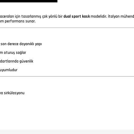
ceraları için tasarlanmış çok yönlü bir
dual sport kask
modelidir. İtalyan mühendisl
mum performans sunar.
son derece dayanıklı yapı
am oturuş sağlar
ndartlarında güvenlik
 uyumludur
a sirkülasyonu
rir