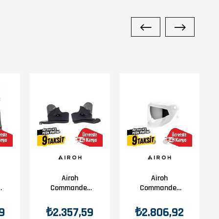
Airoh
Airoh
Commander
Commander
Carbon Yan
Güneş Vizörü
Pad Xl
9
₺2.357,59
₺2.806,92