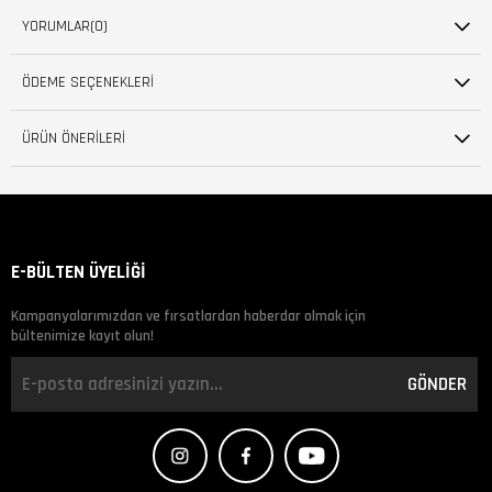
YORUMLAR
(0)
ÖDEME SEÇENEKLERI
ÜRÜN ÖNERILERI
E-BÜLTEN ÜYELİĞİ
Kampanyalarımızdan ve fırsatlardan haberdar olmak için
bültenimize kayıt olun!
GÖNDER