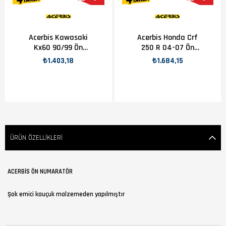
Acerbis Kawasaki
Acerbis Honda Crf
Kx60 90/99 Ön
250 R 04-07 Ön
Numaratör Beyaz
Numaratör Beyaz
₺1.403,18
₺1.684,15
ÜRÜN ÖZELLIKLERI
ACERBİS ÖN NUMARATÖR
Şok emici kauçuk malzemeden yapılmıştır