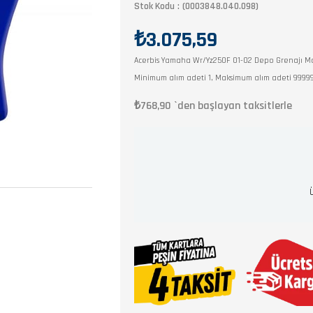
Stok Kodu
(0003848.040.098)
₺3.075,59
Acerbis Yamaha Wr/Yz250F 01-02 Depo Grenajı M
Minimum alım adeti 1, Maksimum alım adeti 9999
₺768,90
`den başlayan taksitlerle