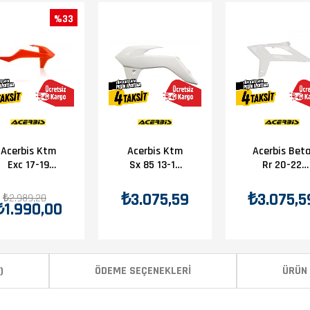
%33
Acerbis Ktm
Acerbis Ktm
Acerbis Bet
Exc 17-19
Sx 85 13-17
Rr 20-22
Depo Grenajı
Depo Grenajı
Depo Grenaj
Turuncu
Beyaz
Beyaz
₺3.075,59
₺3.075,5
₺2.989,20
₺1.990,00
)
ÖDEME SEÇENEKLERI
ÜRÜN 