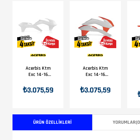
Acerbis Ktm
Acerbis Ktm
Exc 14-16
Exc 14-16
Depo Grenajı
Depo Grenajı
Beyaz
Beyaz
₺3.075,59
₺3.075,59
Turuncu
ÜRÜN ÖZELLIKLERI
YORUMLAR
(0