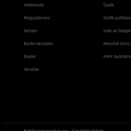
Hakkımızda
Üyelik
Mağazalarımız
Gizlilik politikas
İletişim
İade ve Değişi
Banka Hesapları
Mesafeli Satış
Bayiler
KVKK Aydınlat
Servisler
© 2024 enduromarket.com. - Tüm Hakları Saklıdır.