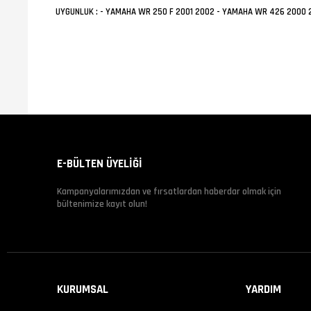
UYGUNLUK : - YAMAHA WR 250 F 2001 2002 - YAMAHA WR 426 2000 2
E-BÜLTEN ÜYELİĞİ
Kampanyalarımızdan ve fırsatlardan haberdar olmak için
bültenimize kayıt olun!
KURUMSAL
YARDIM