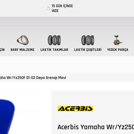
15 GÜN İÇİNDE
İADE
ÇIN
SARF MALZEME
LASTIK TAKIMLAR
LASTİK ÇEŞİTLERİ
YEDEK PARÇA
aha Wr/Yz250F 01-02 Depo Grenajı Mavi
Acerbis Yamaha Wr/Yz250