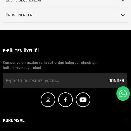
ÖDEME SEÇENEKLERI
ÜRÜN ÖNERILERI
E-BÜLTEN ÜYELİĞİ
Kampanyalarımızdan ve fırsatlardan haberdar olmak için
bültenimize kayıt olun!
GÖNDER
KURUMSAL