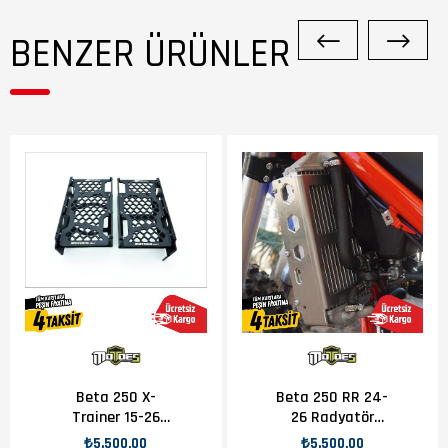
BENZER ÜRÜNLER
Beta 250 X-
Beta 250 RR 24-
Trainer 15-26
26 Radyatör
Radyatör Koruma
Koruma
₺5.500,00
₺5.500,00