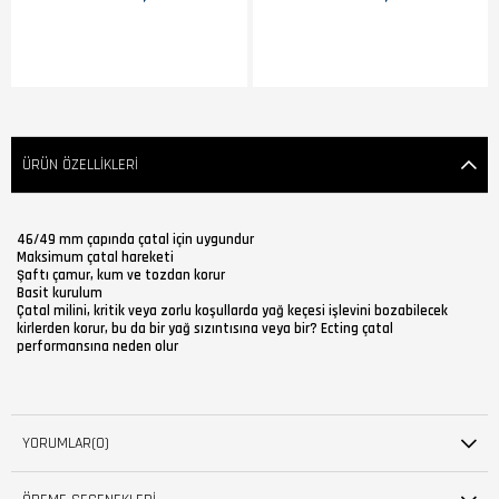
ÜRÜN ÖZELLIKLERI
46/49 mm çapında çatal için uygundur
Maksimum çatal hareketi
Şaftı çamur, kum ve tozdan korur
Basit kurulum
Çatal milini, kritik veya zorlu koşullarda yağ keçesi işlevini bozabilecek
kirlerden korur, bu da bir yağ sızıntısına veya bir? Ecting çatal
performansına neden olur
YORUMLAR
(0)