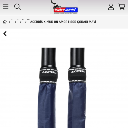
ACERBİS X-MUD ÖN AMORTİSÖR ÇORABI MAVİ