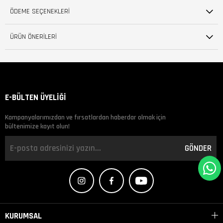
ÖDEME SEÇENEKLERI
ÜRÜN ÖNERILERI
E-BÜLTEN ÜYELİĞİ
Kampanyalarımızdan ve fırsatlardan haberdar olmak için
bültenimize kayıt olun!
GÖNDER
KURUMSAL