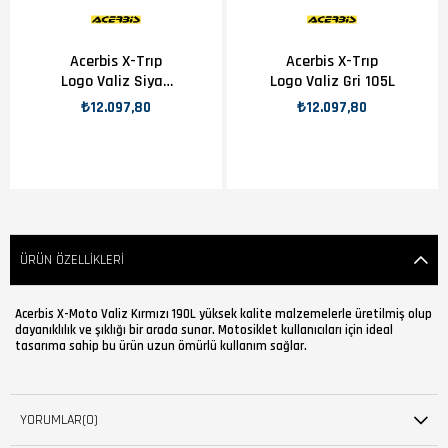
Acerbis X-Trıp
Acerbis X-Trıp
Logo Valiz Siyah
Logo Valiz Gri 105L
105L
₺12.097,80
₺12.097,80
ÜRÜN ÖZELLIKLERI
Acerbis X-Moto Valiz Kırmızı 190L yüksek kalite malzemelerle üretilmiş olup
dayanıklılık ve şıklığı bir arada sunar. Motosiklet kullanıcıları için ideal
tasarıma sahip bu ürün uzun ömürlü kullanım sağlar.
YORUMLAR
(0)