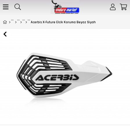
Acerbis X-Future Elcik Koruma Beyaz Siyah