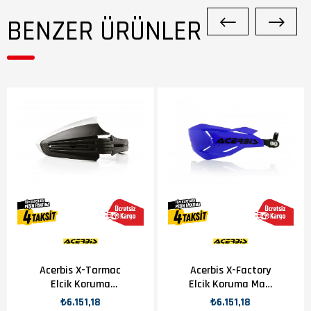
BENZER ÜRÜNLER
Acerbis X-Tarmac
Acerbis X-Factory
Elcik Koruma
Elcik Koruma Mavi
(Ledsiz)
Siyah
₺6.151,18
₺6.151,18