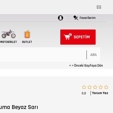
Favorilerim
0
SEPETIM
MOTOSIKLET
OUTLET
< < Önceki Sayfaya Dön
Yorum Yaz
0.0
ruma Beyaz Sarı