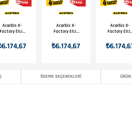
Acerbis X-
Acerbis X-
Acerbis X-
Factory Elcik
Factory Elcik
Factory Elci
Koruma
Koruma Siyah
Koruma Mav
Beyaz Kırmızı
Turuncu
Beyaz
₺6.174,67
₺6.174,67
₺6.174,6
)
ÖDEME SEÇENEKLERI
ÜRÜN 