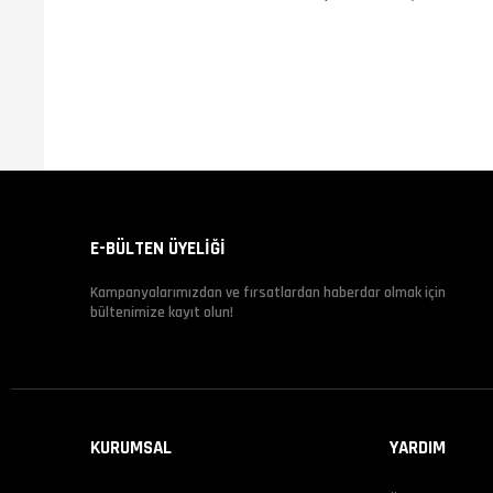
E-BÜLTEN ÜYELİĞİ
Kampanyalarımızdan ve fırsatlardan haberdar olmak için
bültenimize kayıt olun!
KURUMSAL
YARDIM