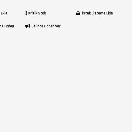
 Ekle
Kritik Stok
İstek Listeme Ekle
ce Haber
Gelince Haber Ver