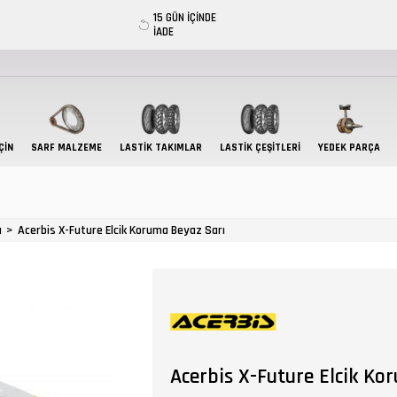
15 GÜN İÇİNDE
İADE
ÇIN
SARF MALZEME
LASTIK TAKIMLAR
LASTİK ÇEŞİTLERİ
YEDEK PARÇA
a
Acerbis X-Future Elcik Koruma Beyaz Sarı
Acerbis X-Future Elcik Ko