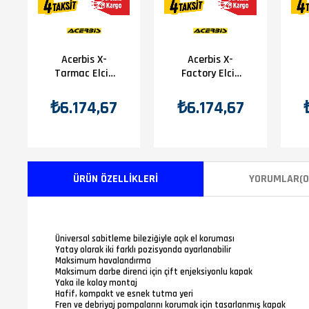
Acerbis X-
Acerbis X-
Tarmac Elcik
Factory Elcik
Koruma
Koruma Mavi
(Ledsiz)
Siyah
₺6.174,67
₺6.174,67
ÜRÜN ÖZELLIKLERI
YORUMLAR
(0
Üniversal sabitleme bileziğiyle açık el koruması
Yatay olarak iki farklı pozisyonda ayarlanabilir
Maksimum havalandırma
Maksimum darbe direnci için çift enjeksiyonlu kapak
Yaka ile kolay montaj
Hafif, kompakt ve esnek tutma yeri
Fren ve debriyaj pompalarını korumak için tasarlanmış kapak