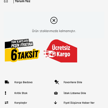
Yorum Yaz
0.0
Ürün stoklarımızda kalmamıştır.
Kargo Bedava
Favorilere Ekle
Kritik Stok
İstek Listeme Ekle
Karşılaştır
Fiyat Düşünce Haber Ver