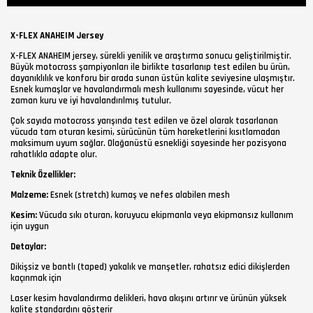
X-FLEX ANAHEIM Jersey
X-FLEX ANAHEIM jersey, sürekli yenilik ve araştırma sonucu geliştirilmiştir.
Büyük motocross şampiyonları ile birlikte tasarlanıp test edilen bu ürün,
dayanıklılık ve konforu bir arada sunan üstün kalite seviyesine ulaşmıştır.
Esnek kumaşlar ve havalandırmalı mesh kullanımı sayesinde, vücut her
zaman kuru ve iyi havalandırılmış tutulur.
Çok sayıda motocross yarışında test edilen ve özel olarak tasarlanan
vücuda tam oturan kesimi, sürücünün tüm hareketlerini kısıtlamadan
maksimum uyum sağlar. Olağanüstü esnekliği sayesinde her pozisyona
rahatlıkla adapte olur.
Teknik Özellikler:
Malzeme:
Esnek (stretch) kumaş ve nefes alabilen mesh
Kesim:
Vücuda sıkı oturan, koruyucu ekipmanla veya ekipmansız kullanım
için uygun
Detaylar:
Dikişsiz ve bantlı (taped) yakalık ve manşetler, rahatsız edici dikişlerden
kaçınmak için
Laser kesim havalandırma delikleri, hava akışını artırır ve ürünün yüksek
kalite standardını gösterir