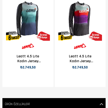
Leatt 4.5 Lıte
Leatt 4.5 Lıte
Kadın Jersey
Kadın Jersey
Marıne
Sunburn
₺2.749,50
₺2.749,50
ÜRÜN ÖZELLIKLERI