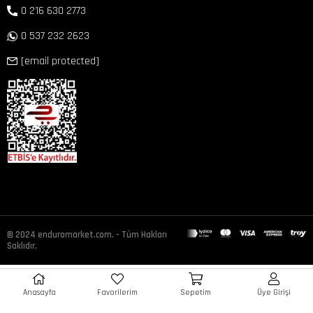
0 216 630 2773
0 537 232 2623
[email protected]
© 2024 enduromarket.com. - Tüm Hakları
Saklıdır.
Anasayfa
Favorilerim
Sepetim
Üye Girişi