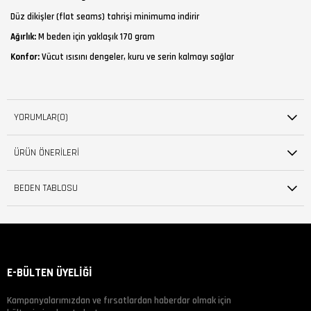
Düz dikişler (flat seams) tahrişi minimuma indirir
Ağırlık:
M beden için yaklaşık 170 gram
Konfor:
Vücut ısısını dengeler, kuru ve serin kalmayı sağlar
YORUMLAR
(0)
ÜRÜN ÖNERILERI
BEDEN TABLOSU
E-BÜLTEN ÜYELİĞİ
Kampanyalarımızdan ve fırsatlardan haberdar olmak için