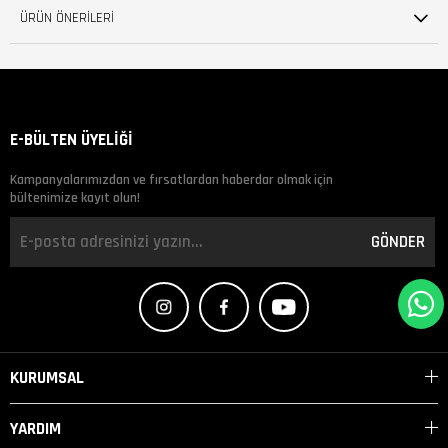
ÜRÜN ÖNERILERI
E-BÜLTEN ÜYELİĞİ
Kampanyalarımızdan ve fırsatlardan haberdar olmak için
bültenimize kayıt olun!
GÖNDER
KURUMSAL
YARDIM