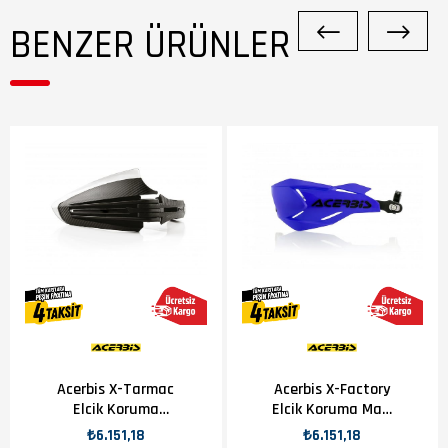
BENZER ÜRÜNLER
Acerbis X-Tarmac
Acerbis X-Factory
Elcik Koruma
Elcik Koruma Mavi
(Ledsiz)
Siyah
₺6.151,18
₺6.151,18