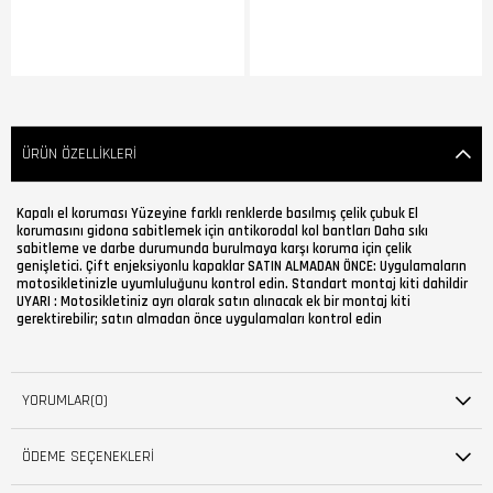
ÜRÜN ÖZELLIKLERI
Kapalı el koruması Yüzeyine farklı renklerde basılmış çelik çubuk El
korumasını gidona sabitlemek için antikorodal kol bantları Daha sıkı
sabitleme ve darbe durumunda burulmaya karşı koruma için çelik
genişletici. Çift enjeksiyonlu kapaklar SATIN ALMADAN ÖNCE: Uygulamaların
motosikletinizle uyumluluğunu kontrol edin. Standart montaj kiti dahildir
UYARI : Motosikletiniz ayrı olarak satın alınacak ek bir montaj kiti
gerektirebilir; satın almadan önce uygulamaları kontrol edin
YORUMLAR
(0)
ÖDEME SEÇENEKLERI