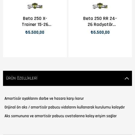
Beta 250 X-
Beta 250 RR 24-
Trainer 15-26
26 Radyatör
Radyatör Koruma
Koruma
₺5.500,00
₺5.500,00
ÜRÜN ÖZELLIKLERI
Amortisör ayaklarını darbe ve hasara karşı korur
Orijinal ön aks / amortisör pabucu vidalarını kullanarak kurulumu kolaydır
Aks somununa ve amortisör pabucu cıvatalarına kolay erişim sağlar