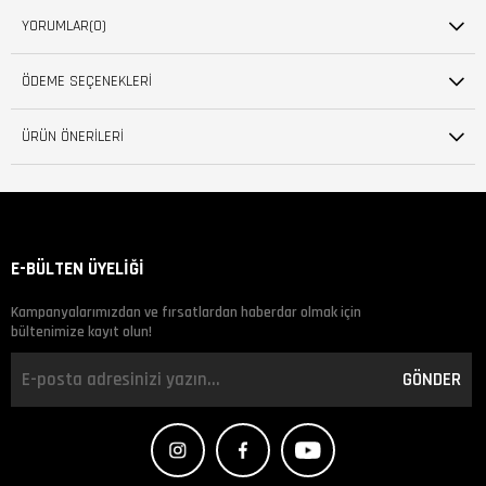
YORUMLAR
(0)
ÖDEME SEÇENEKLERI
ÜRÜN ÖNERILERI
E-BÜLTEN ÜYELİĞİ
Kampanyalarımızdan ve fırsatlardan haberdar olmak için
bültenimize kayıt olun!
GÖNDER