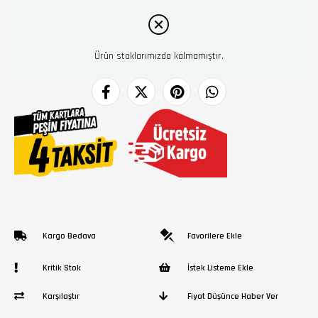
Ürün stoklarımızda kalmamıştır.
Kargo Bedava
Favorilere Ekle
Kritik Stok
İstek Listeme Ekle
Karşılaştır
Fiyat Düşünce Haber Ver