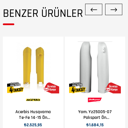
BENZER ÜRÜNLER
Acerbis Husqvarna
Yam. Yz25005-07
Te-Fe 14-15 Ön
Polısport Ön
Amortsör Plastiği
Amortisör Plst
₺2.525,95
₺1.684,15