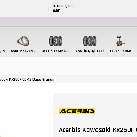
15 GÜN İÇİNDE
İADE
ÇIN
SARF MALZEME
LASTIK TAKIMLAR
LASTİK ÇEŞİTLERİ
YEDEK PARÇA
saki Kx250F 09-12 Depo Grenajı
Acerbis Kawasaki Kx250F 