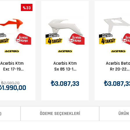
%33
Acerbis Ktm
Acerbis Ktm
Acerbis Bet
Exc 17-19
Sx 85 13-17
Rr 20-22
Depo Grenajı
Depo Grenajı
Depo Grenaj
Turuncu
Beyaz
Beyaz
₺3.087,33
₺3.087,3
₺2.989,20
₺1.990,00
)
ÖDEME SEÇENEKLERI
ÜRÜN 