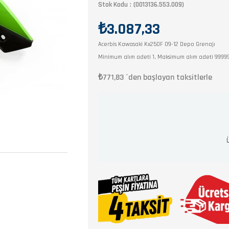
Stok Kodu
(0013136.553.009)
₺3.087,33
Acerbis Kawasaki Kx250F 09-12 Depo Grenajı
Minimum alım adeti 1, Maksimum alım adeti 9999
₺771,83
`den başlayan taksitlerle