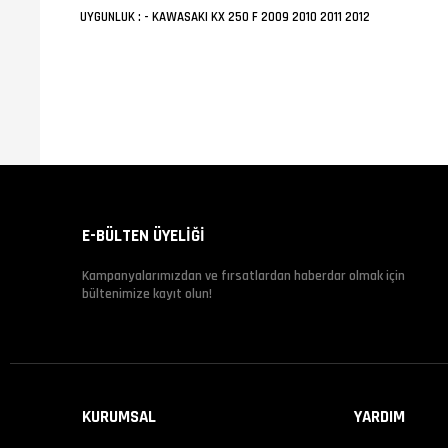
UYGUNLUK : - KAWASAKI KX 250 F 2009 2010 2011 2012
E-BÜLTEN ÜYELİĞİ
Kampanyalarımızdan ve fırsatlardan haberdar olmak için
bültenimize kayıt olun!
KURUMSAL
YARDIM