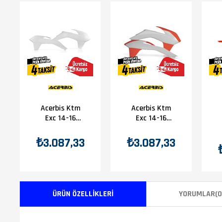
Acerbis Ktm
Acerbis Ktm
Exc 14-16
Exc 14-16
Depo Grenajı
Depo Grenajı
Beyaz
Beyaz
₺3.087,33
₺3.087,33
Turuncu
ÜRÜN ÖZELLIKLERI
YORUMLAR
(0