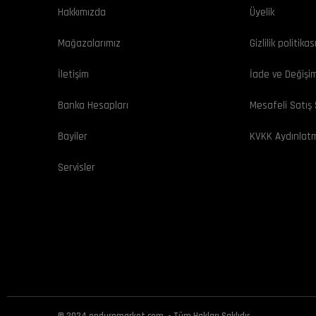
Hakkımızda
Üyelik
Mağazalarımız
Gizlilik politikas
İletişim
İade ve Değişi
Banka Hesapları
Mesafeli Satış
Bayiler
KVKK Aydınlat
Servisler
© 2024 enduromarket.com. - Tüm Hakları Saklıdır.