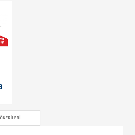
a
ı
3
ÖNERILERI