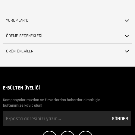
YORUMLAR
(0)
ÖDEME SEÇENEKLERI
ÜRÜN ÖNERILERI
E-BÜLTEN ÜYELİĞİ
Kampanyalarımızdan ve fırsatlardan haberdar olmak için
bültenimize kayıt olun!
GÖNDER