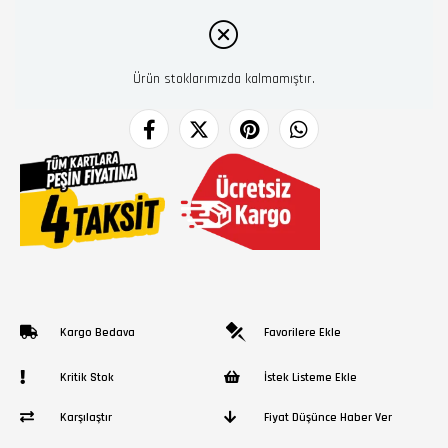
Ürün stoklarımızda kalmamıştır.
Kargo Bedava
Favorilere Ekle
Kritik Stok
İstek Listeme Ekle
Karşılaştır
Fiyat Düşünce Haber Ver