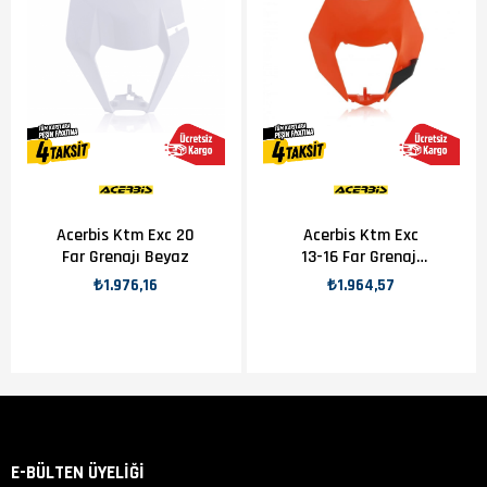
Acerbis Ktm Exc 20
Acerbis Ktm Exc
Far Grenajı Beyaz
13-16 Far Grenajı
Turuncu
₺1.976,16
₺1.964,57
E-BÜLTEN ÜYELİĞİ