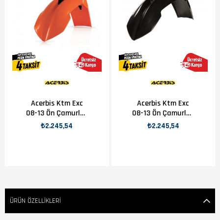
Acerbis Ktm Exc
Acerbis Ktm Exc
08-13 Ön Çamurluk
08-13 Ön Çamurluk
Turuncu
Siyah
₺2.245,54
₺2.245,54
ÜRÜN ÖZELLIKLERI