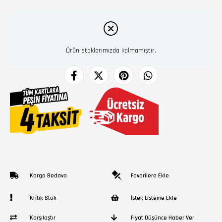
Ürün stoklarımızda kalmamıştır.
Kargo Bedava
Favorilere Ekle
Kritik Stok
İstek Listeme Ekle
Karşılaştır
Fiyat Düşünce Haber Ver