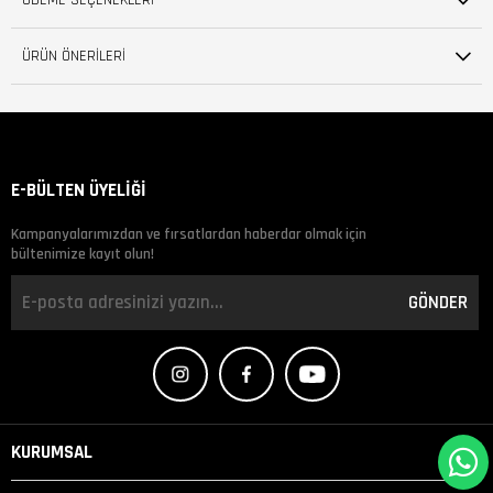
ÖDEME SEÇENEKLERI
ÜRÜN ÖNERILERI
E-BÜLTEN ÜYELİĞİ
Kampanyalarımızdan ve fırsatlardan haberdar olmak için
bültenimize kayıt olun!
GÖNDER
KURUMSAL