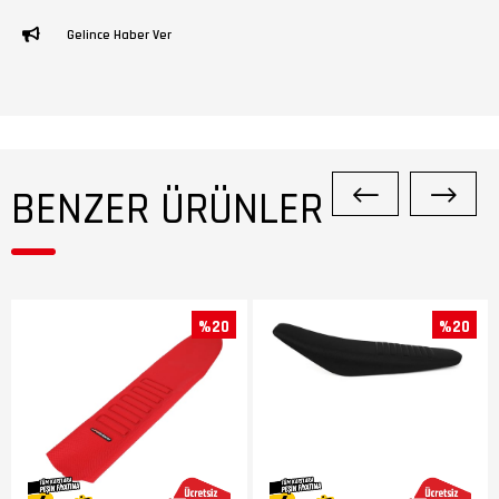
Gelince Haber Ver
BENZER ÜRÜNLER
%20
%20