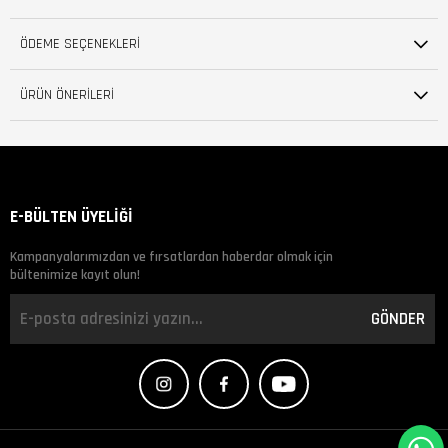
ÖDEME SEÇENEKLERI
ÜRÜN ÖNERILERI
E-BÜLTEN ÜYELİĞİ
Kampanyalarımızdan ve fırsatlardan haberdar olmak için
bültenimize kayıt olun!
GÖNDER