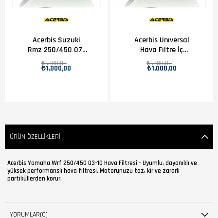
Acerbis Suzuki
Acerbis Unıversal
Rmz 250/450 07-
Hava Filtre İç
18 Hava Filtresi
Kapak Turuncu
₺1.300,00
₺1.300,00
₺1.000,00
₺1.000,00
ÜRÜN ÖZELLIKLERI
Acerbis Yamaha Wrf 250/450 03-10 Hava Filtresi - Uyumlu, dayanıklı ve
yüksek performanslı hava filtresi. Motorunuzu toz, kir ve zararlı
partiküllerden korur.
YORUMLAR
(0)