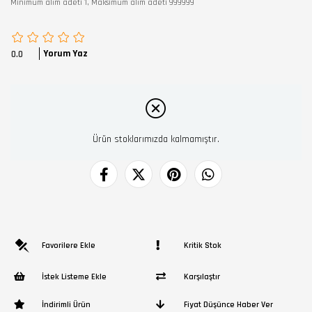
Minimum alım adeti 1, Maksimum alım adeti 999999
Yorum Yaz
0.0
Ürün stoklarımızda kalmamıştır.
Favorilere Ekle
Kritik Stok
İstek Listeme Ekle
Karşılaştır
İndirimli Ürün
Fiyat Düşünce Haber Ver