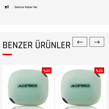
Gelince Haber Ver
BENZER ÜRÜNLER
%23
%23