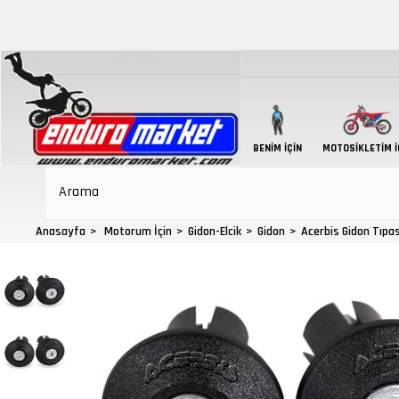
BENIM İÇIN
MOTOSIKLETIM İ
Anasayfa
Motorum İçin
Gidon-Elcik
Gidon
Acerbis Gidon Tıpa