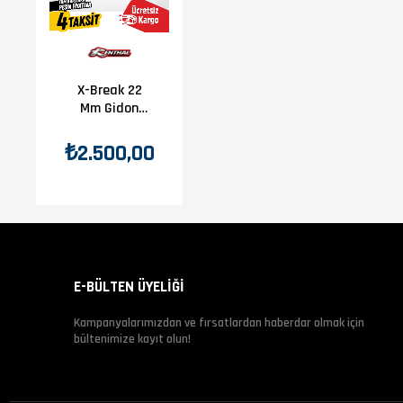
X-Break 22
Mm Gidon
Siyah
₺2.500,00
E-BÜLTEN ÜYELİĞİ
Kampanyalarımızdan ve fırsatlardan haberdar olmak için
bültenimize kayıt olun!