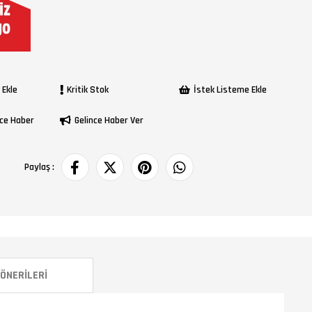
 Ekle
Kritik Stok
İstek Listeme Ekle
ce Haber
Gelince Haber Ver
Paylaş :
ÖNERILERI