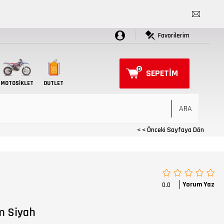
Favorilerim
0
SEPETIM
MOTOSIKLET
OUTLET
< < Önceki Sayfaya Dön
Yorum Yaz
0.0
m Siyah