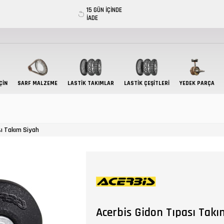
15 GÜN İÇİNDE
İADE
ÇIN
SARF MALZEME
LASTIK TAKIMLAR
LASTİK ÇEŞİTLERİ
YEDEK PARÇA
sı Takım Siyah
Acerbis Gidon Tıpası Takı