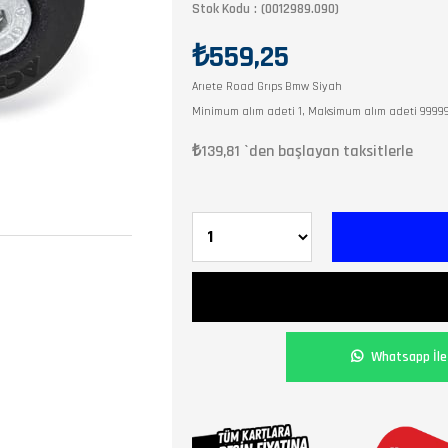
Stok Kodu
(0012989.090)
₺559,25
Arıete Road Grıps Bmw Siyah
Minimum alım adeti 1, Maksimum alım adeti 9999
₺139,81
`den başlayan taksitlerle
Whatsapp İle 