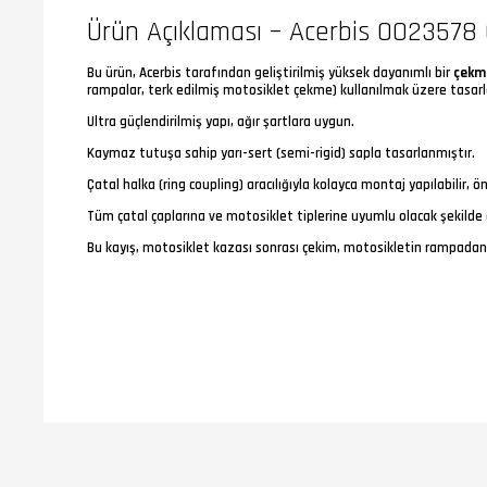
Ürün Açıklaması – Acerbis 0023578
Bu ürün, Acerbis tarafından geliştirilmiş yüksek dayanımlı bir
çekme
rampalar, terk edilmiş motosiklet çekme) kullanılmak üzere tasarlan
Ultra güçlendirilmiş yapı, ağır şartlara uygun.
Kaymaz tutuşa sahip yarı-sert (semi-rigid) sapla tasarlanmıştır.
Çatal halka (ring coupling) aracılığıyla kolayca montaj yapılabilir, 
Tüm çatal çaplarına ve motosiklet tiplerine uyumlu olacak şekilde 
Bu kayış, motosiklet kazası sonrası çekim, motosikletin rampadan k