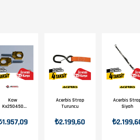
Kaw
Acerbis Strap
Acerbis Stra
Kx250450
Turuncu
Siyah
08-13 Accel
Zincir Gergi
₺1.957,09
₺2.199,60
₺2.199,6
Aparatı Sarı