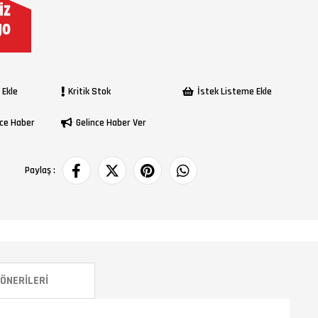
 Ekle
Kritik Stok
İstek Listeme Ekle
ce Haber
Gelince Haber Ver
Paylaş :
ÖNERILERI