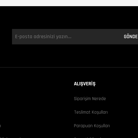
GÖNDE
ALIŞVERİŞ
Siparişim Nerede
ı
Teslimat Koşulları
m
Parapuan Koşulları