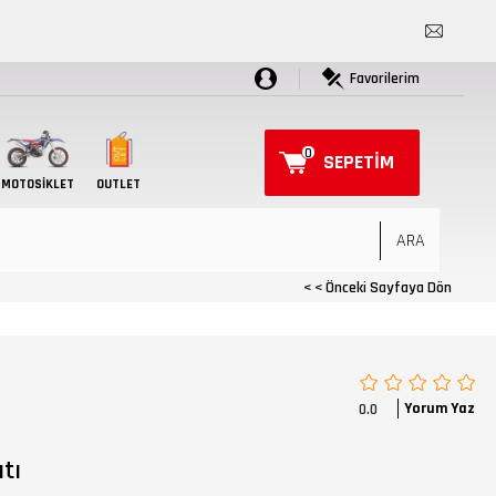
Favorilerim
0
SEPETIM
MOTOSIKLET
OUTLET
< < Önceki Sayfaya Dön
Yorum Yaz
0.0
tı