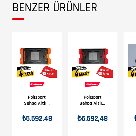
BENZER ÜRÜNLER
Polısport
Polısport
Sehpa Altlığı
Sehpa Altlığı
Turuncu
Kırmızı
₺5.592,48
₺5.592,48