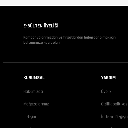
E-BÜLTEN ÜYELİĞİ
Kampanyalarımızdan ve fırsatlardan haberdar olmak için
bültenimize kayıt olun!
KURUMSAL
YARDIM
Hakkımızda
Üyelik
Mağazalarımız
Gizlilik politikas
İletişim
İade ve Değişi