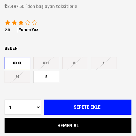
₺2.497,50
`den başlayan taksitlerle
Yorum Yaz
2.8
BEDEN
XXXL
XXL
XL
L
M
S