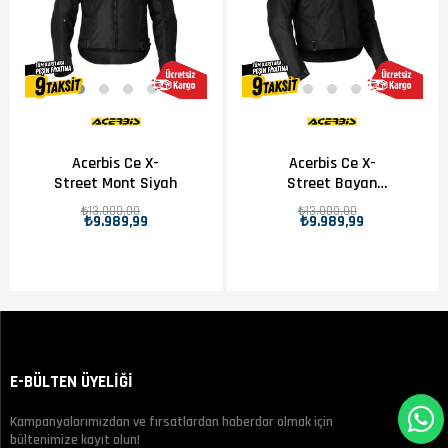
Acerbis
X-Street
Acerbis Ce X-
Acerbis Ce X-
Street Mont Siyah
Street Bayan
Mont Siyah
₺13.000,00
₺13.000,00
₺9.989,99
₺9.989,99
E-BÜLTEN ÜYELİĞİ
Kampanyalarımızdan ve fırsatlardan haberdar olmak için
bültenimize kayıt olun!