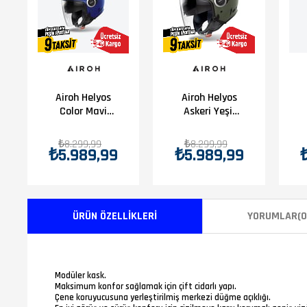
Airoh Helyos
Airoh Helyos
Color Mavi
Askeri Yeşil
Mat
Mat
Motosiklet
Motosiklet
₺8.299,99
₺8.299,99
₺5.989,99
₺5.989,99
Kaskı
Kaskı
ÜRÜN ÖZELLIKLERI
YORUMLAR
(0
Modüler kask.
Maksimum konfor sağlamak için çift cidarlı yapı.
Çene koruyucusuna yerleştirilmiş merkezi düğme açıklığı.