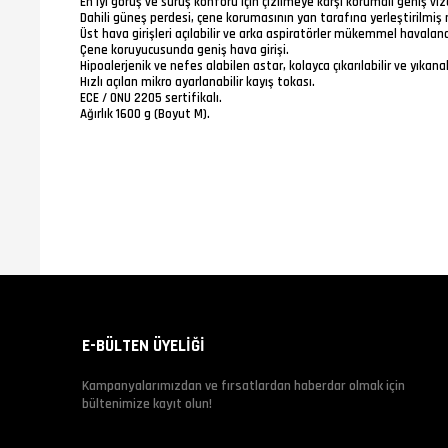
En iyi görüş ve sürüş konforu için çizilmeye karşı korumalı geniş viz
Dahili güneş perdesi, çene korumasının yan tarafına yerleştirilmiş raha
Üst hava girişleri açılabilir ve arka aspiratörler mükemmel havalan
Çene koruyucusunda geniş hava girişi.
Hipoalerjenik ve nefes alabilen astar, kolayca çıkarılabilir ve yıkanab
Hızlı açılan mikro ayarlanabilir kayış tokası.
ECE / ONU 2205 sertifikalı.
Ağırlık 1600 g (Boyut M).
E-BÜLTEN ÜYELİĞİ
Kampanyalarımızdan ve fırsatlardan haberdar olmak için
bültenimize kayıt olun!