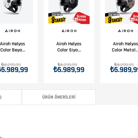
Airoh Helyos
Airoh Helyos
Airoh Helyos
Color Beyaz
Color Siyah
Color Metalı
Parlak
Mat
Rose
Motosiklet
Motosiklet
Motosiklet
₺8.299,99
₺8.299,99
₺8.299,99
₺5.989,99
₺5.989,99
₺5.989,9
Kaskı
Kaskı
Kaskı
)
ÜRÜN ÖNERILERI