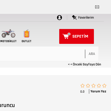
Favorilerim
0
SEPETIM
MOTOSIKLET
OUTLET
< < Önceki Sayfaya Dön
Yorum Yaz
0.0
uruncu