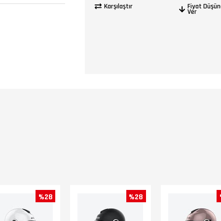
Karşılaştır
Fiyat Düşün
Ver
%28
%28