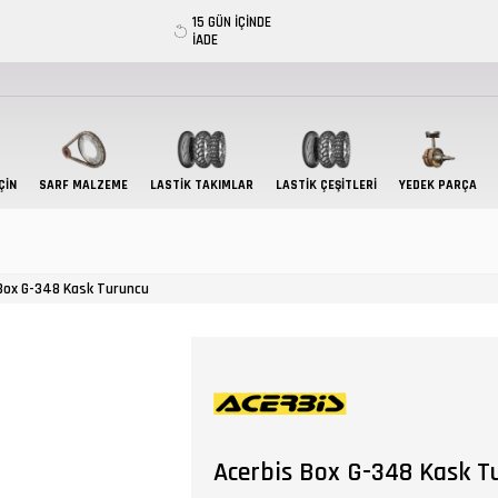
15 GÜN İÇİNDE
İADE
ÇIN
SARF MALZEME
LASTIK TAKIMLAR
LASTİK ÇEŞİTLERİ
YEDEK PARÇA
Box G-348 Kask Turuncu
Acerbis Box G-348 Kask T