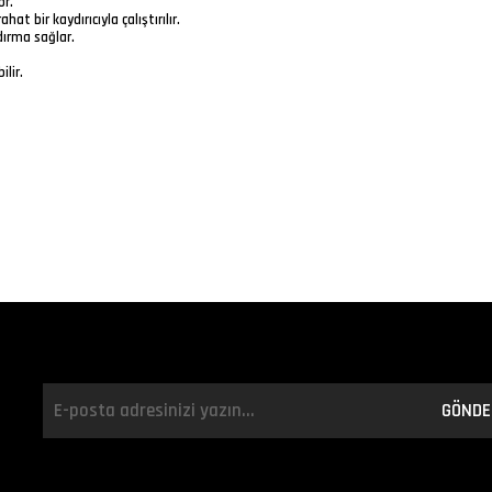
ör.
t bir kaydırıcıyla çalıştırılır.
dırma sağlar.
ilir.
GÖNDE