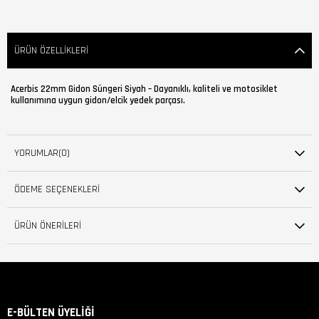
ÜRÜN ÖZELLIKLERI
Acerbis 22mm Gidon Süngeri Siyah – Dayanıklı, kaliteli ve motosiklet
kullanımına uygun gidon/elcik yedek parçası.
YORUMLAR
(0)
ÖDEME SEÇENEKLERI
ÜRÜN ÖNERILERI
E-BÜLTEN ÜYELİĞİ