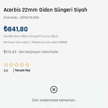
Acerbis 22mm Gidon Süngeri Siyah
Stok Kodu
(0016279.090)
₺841,80
Acerbi̇s 28mm Gi̇don Süngeri̇ Turuncu Si̇yah
Minimum alım adeti 1, Maksimum alım adeti 999999
₺210,45
`den başlayan taksitlerle
Yorum Yaz
0.0
Ürün stoklarımızda kalmamıştır.